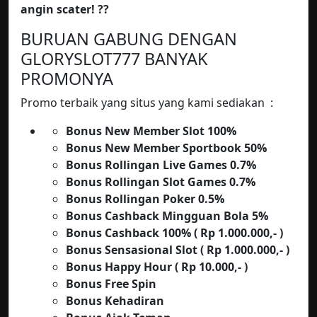
angin scater! ??
BURUAN GABUNG DENGAN
GLORYSLOT777 BANYAK
PROMONYA
Promo terbaik yang situs yang kami sediakan :
Bonus New Member Slot 100%
Bonus New Member Sportbook 50%
Bonus Rollingan Live Games 0.7%
Bonus Rollingan Slot Games 0.7%
Bonus Rollingan Poker 0.5%
Bonus Cashback Mingguan Bola 5%
Bonus Cashback 100% ( Rp 1.000.000,- )
Bonus Sensasional Slot ( Rp 1.000.000,- )
Bonus Happy Hour ( Rp 10.000,- )
Bonus Free Spin
Bonus Kehadiran