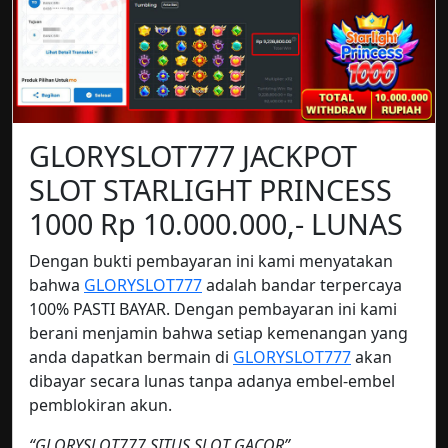
GLORYSLOT777 JACKPOT
SLOT STARLIGHT PRINCESS
1000 Rp 10.000.000,- LUNAS
Dengan bukti pembayaran ini kami menyatakan
bahwa
GLORYSLOT777
adalah bandar terpercaya
100% PASTI BAYAR. Dengan pembayaran ini kami
berani menjamin bahwa setiap kemenangan yang
anda dapatkan bermain di
GLORYSLOT777
akan
dibayar secara lunas tanpa adanya embel-embel
pemblokiran akun.
“GLORYSLOT777 SITUS SLOT GACOR”