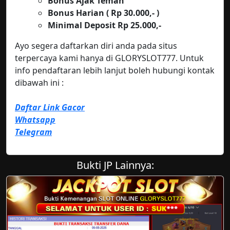
Bonus Ajak Teman
Bonus Harian ( Rp 30.000,- )
Minimal Deposit Rp 25.000,-
Ayo segera daftarkan diri anda pada situs
terpercaya kami hanya di GLORYSLOT777. Untuk
info pendaftaran lebih lanjut boleh hubungi kontak
dibawah ini :
Daftar Link Gacor
Whatsapp
Telegram
Bukti JP Lainnya: