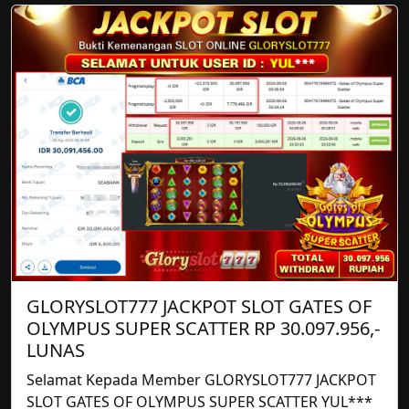
GLORYSLOT777 JACKPOT SLOT GATES OF
OLYMPUS SUPER SCATTER RP 30.097.956,-
LUNAS
Selamat Kepada Member GLORYSLOT777 JACKPOT
SLOT GATES OF OLYMPUS SUPER SCATTER YUL***