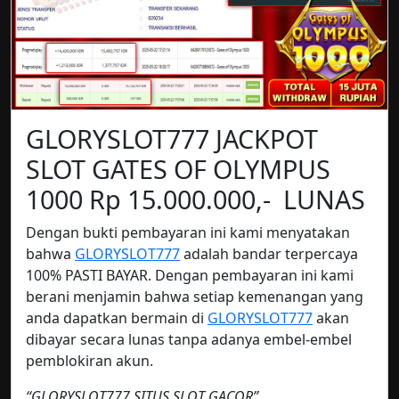
GLORYSLOT777 JACKPOT
SLOT GATES OF OLYMPUS
1000 Rp 15.000.000,- LUNAS
Dengan bukti pembayaran ini kami menyatakan
bahwa
GLORYSLOT777
adalah bandar terpercaya
100% PASTI BAYAR. Dengan pembayaran ini kami
berani menjamin bahwa setiap kemenangan yang
anda dapatkan bermain di
GLORYSLOT777
akan
dibayar secara lunas tanpa adanya embel-embel
pemblokiran akun.
“GLORYSLOT777 SITUS SLOT GACOR”