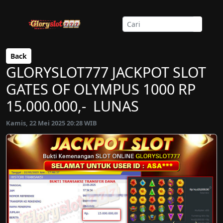
Back
GLORYSLOT777 JACKPOT SLOT
GATES OF OLYMPUS 1000 RP
15.000.000,- LUNAS
Kamis, 22 Mei 2025 20:28 WIB